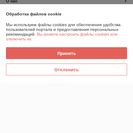
О нас
Обработка файлов cookie
Контакты
Мы используем файлы cookies для обеспечения удобства
Доставка и оплата
пользователей портала и предоставления персональных
рекомендаций.
Вы можете настроить файлы cookies или
отключить их.
График работы
Принять
Полная версия сайта
Отклонить
Политика обработки cookies
Сайт создан на платформе Deal.by
Информация для покупателя