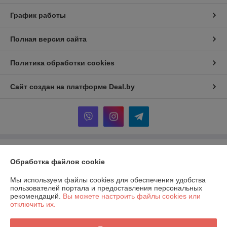
График работы
Полная версия сайта
Политика обработки cookies
Сайт создан на платформе Deal.by
Информация для покупателя
Обработка файлов cookie
Юридическое лицо:
Частное производственно-торговое унитарное
предприятие «КАРИФА»
Мы используем файлы cookies для обеспечения удобства
220006, г.Минск, ул.Семенова,д.28 пом.2Н
пользователей портала и предоставления персональных
рекомендаций.
Вы можете настроить файлы cookies или
Регистрационный номер ЕГР: 191432227
отключить их.
УНП: 191432227