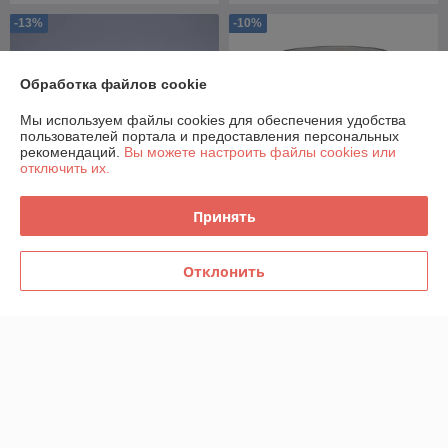
-13%
-10%
Обработка файлов cookie
Мы используем файлы cookies для обеспечения удобства
пользователей портала и предоставления персональных
рекомендаций.
Вы можете настроить файлы cookies или
отключить их.
Принять
165 СТЕКЛЯННАЯ БАНКА
200 СТЕКЛЯННАЯ БАНКА
СОТЫ 165МЛ ТВИСТ
СОТЫ 200 МЛ ТВИСТ
Отклонить
(ТО-58)
(ТО-66)
В наличии
В наличии
1,57
1,57
1,80 руб.
1,75 руб.
руб.
руб.
Купить
Купить
Показать ещё