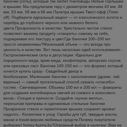
баночки (соты), которые так любят пчеловоды.Любые горлышки
и крышки: Мы предлагаем тару с диаметром венчика 43 мм, 48
мм, 53 мм, 58 мм и 66 мм.Палитра крышек Твист-офф (Twist-
off): Подберите идеальный акцент — от классического золота и
серебра до глубокого черного или нежного белого
цвета.Прозрачность и качество: Кристально чистое стекло
позволяет вашему продукту «говорить» самому за себя,
подчеркивая его текстуру и цвет.Где баночки 100–200 мл
просто незаменимы?Маленький объем — это всегда про
ценность и качество. Вот лишь несколько идей использования:-
Гастрономические сеты и дегустации: Идеально для
порционного меда, крем-меда, конфитюров, авторских соусов
или ореховых паст. Баночка 100-150 мл — это формат, который
хочется купить сразу.- Свадебный декор и
бонбоньерки: Маленькие баночки с наполнением (драже, чай,
варенье) — самый трогательный способ сказать «спасибо»
гостям.- Свечеварение: Объемы 100 мл и 200 мл — фавориты
для создания контейнерных свечей из соевого и кокосового
воска.- Специи и пряности: Создайте «кухню мечты»,
пересыпав приправы в одинаковые стильные баночки.
Прозрачное стекло и герметичная крышка сохранят аромат
надолго.- Косметика и уход: Скрабы для губ, твердые масла,
маски и travel-версии любимых средств.Почему покупатели
выбирают honey-bunny.by?Огромный выбор в наличии: Вам не