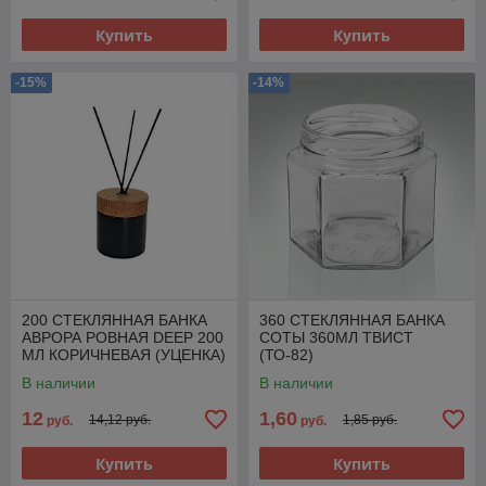
Купить
Купить
-15%
-14%
200 СТЕКЛЯННАЯ БАНКА
360 СТЕКЛЯННАЯ БАНКА
АВРОРА РОВНАЯ DEEP 200
СОТЫ 360МЛ ТВИСТ
МЛ КОРИЧНЕВАЯ (УЦЕНКА)
(ТО-82)
С КРЫШКОЙ-
В наличии
В наличии
ДИФФУЗОРОМ И
ПАЛОЧКАМИ В
12
1,60
14,12 руб.
1,85 руб.
руб.
руб.
Купить
Купить