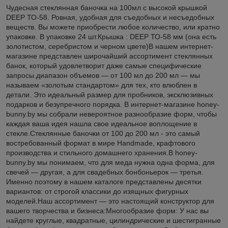
Чудесная стеклянная баночка на 100мл с высокой крышкой
DEEP ТО-58. Ровная, удобная для съедобных и несъедобных
веществ. Вы можете приобрести любое количество, или кратно
упаковке. В упаковке 24 шт.Крышка : DEEP ТО-58 мм (она есть
золотистом, серебристом и черном цвете)В нашем интернет-
магазине представлен широчайший ассортимент стеклянных
банок, который удовлетворит даже самые специфические
запросы.диапазон объемов — от 100 мл до 200 мл — мы
называем «золотым стандартом» для тех, кто влюблен в
детали. Это идеальный размер для пробников, эксклюзивных
подарков и безупречного порядка. В интернет-магазине honey-
bunny.by мы собрали невероятное разнообразие форм, чтобы
каждая ваша идея нашла свое идеальное воплощение в
стекле.Стеклянные баночки от 100 до 200 мл - это самый
востребованный формат в мире Handmade, крафтового
производства и стильного домашнего хранения.В honey-
bunny.by мы понимаем, что для меда нужна одна форма, для
свечей — другая, а для свадебных бонбоньерок — третья.
Именно поэтому в нашем каталоге представлены десятки
вариантов: от строгой классики до изящных фигурных
моделей.Наш ассортимент — это настоящий конструктор для
вашего творчества и бизнеса:Многообразие форм: У нас вы
найдете круглые, квадратные, цилиндрические и шестигранные