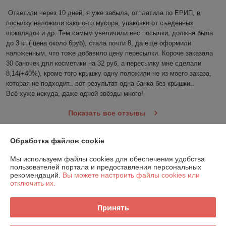
Ответили через 10 дней, я уже забыла, отплатила по ЕРИП, в 
посылку наложили какого-то мусора, упаковки от съеденных 
шоколадок и др. Тем самым увеличили вес посылки, должна была 
до 3 кг ( цена около 6руб), стала почти 8, да ещё оформили 
наложенным, что тоже добавило цену пересылки. Короче заказала 
30 баночек для косметики на 32 руб, а пересылку мне сделали 
8,14(+40%), кроме того крышку одну положили не из моего заказа, 
которая не подходит.. вот результат одна банка без крышки..

Всё хуже некуда, даже одной звёзды много!
Показать все отзывы
Обработка файлов cookie
О нас
Мы используем файлы cookies для обеспечения удобства
пользователей портала и предоставления персональных
Контакты
рекомендаций.
Вы можете настроить файлы cookies или
отключить их.
Доставка и оплата
Принять
График работы