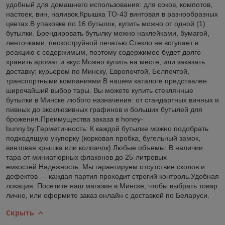
удобный для домашнего использования: для соков, компотов,
настоек, вин, наливок.Крышка ТО-43 винтовая в разнообразных
цветах.В упаковке по 16 бутылок, купить можно от одной (1)
бутылки. Брендировать бутылку можно наклейками, бумагой,
ленточками, пескоструйной печатью.Стекло не вступает в
реакцию с содержимым, поэтому содержимое будет долго
хранить аромат и вкус.Можно купить на месте, или заказать
доставку: курьером по Минску, Европочтой, Белпочтой,
транспортными компаниями.В нашем каталоге представлен
широчайший выбор тары. Вы можете купить стеклянные
бутылки в Минске любого назначения: от стандартных винных и
пивных до эксклюзивных графинов и больших бутылей для
брожения.Преимущества заказа в honey-
bunny.by:Герметичность: К каждой бутылке можно подобрать
подходящую укупорку (корковая пробка, бугельный замок,
винтовая крышка или колпачок).Любые объемы: В наличии
тара от миниатюрных флаконов до 25-литровых
емкостей.Надежность: Мы гарантируем отсутствие сколов и
дефектов — каждая партия проходит строгий контроль.Удобная
локация: Посетите наш магазин в Минске, чтобы выбрать товар
лично, или оформите заказ онлайн с доставкой по Беларуси.
Скрыть