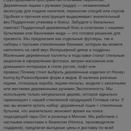
Деревянные ящики с ручками (кадди) — незаменимый
аксессуар для подачи напитков, переноски специй или соусов.
Удобная и прочная конструкция выдерживает значительный
вес.Подарочная упаковка и боксы: Забудьте о банальных
пакетах! Подарочный деревянный бокс в сочетании с нашими
бутылками или баночками меда — это готовое решение для
презента. Мы предлагаем как отдельные футляры, так и
наборы с пустыми стеклянными банками, которые вы можете
наполнить на свой вкус.Интерьерный декор и поддоны:
Маленькие деревянные паллеты и подставки станут стильным
акцентом в оформлении фотозон, витрин магазинов или
домашнего интерьера в стиле рустик, лофт или
прованс.Почему стоит выбрать деревянные изделия от Honey-
bunny.by:Разнообразие форм и видов: В наличии реечные
ящики, сплошные короба, ящики-пеналы, модели с канатными
или жесткими деревянными ручками.Экологичность: Мы
используем только натуральное дерево, которое идеально
гармонирует с нашей стеклянной продукцией.Готовые сеты: У
нас вы можете купить набор: деревянный ящик + стеклянные
бутылки, что значительно экономит время на поиск
подходящей тары.Опт и розница в Минске: Мы работаем с
частными клиентами и бизнесом (Horeca, производители
подарков), предлагая выгодные цены и доставку по всей