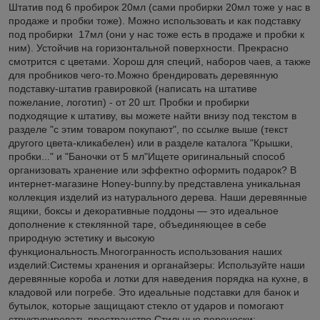
Штатив под 6 пробирок 20мл (сами пробирки 20мл тоже у нас в
продаже и пробки тоже). Можно использовать и как подставку
под пробирки 17мл (они у нас тоже есть в продаже и пробки к
ним). Устойчив на горизонтальной поверхности. Прекрасно
смотрится с цветами. Хорош для специй, наборов чаев, а также
для пробников чего-то.Можно брендировать деревянную
подставку-штатив гравировкой (написать на штативе
пожелание, логотип) - от 20 шт. Пробки и пробирки
подходящие к штативу, вы можете найти внизу под текстом в
разделе "с этим товаром покупают", по ссылке выше (текст
другого цвета-кликабелен) или в разделе каталога "Крышки,
пробки..." и "Баночки от 5 мл"Ищете оригинальный способ
организовать хранение или эффектно оформить подарок? В
интернет-магазине Honey-bunny.by представлена уникальная
коллекция изделий из натурального дерева. Наши деревянные
ящики, боксы и декоративные поддоны — это идеальное
дополнение к стеклянной таре, объединяющее в себе
природную эстетику и высокую
функциональность.Многогранность использования наших
изделий:Системы хранения и органайзеры: Используйте наши
деревянные короба и лотки для наведения порядка на кухне, в
кладовой или погребе. Это идеальные подставки для банок и
бутылок, которые защищают стекло от ударов и помогают
структурировать пространство.Стильные переноски: