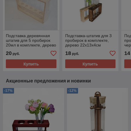
Подставка деревянная
Подставка-штатив для 3
Под
штатив для 5 пробирок
пробирок в комплекте,
про
20мл в комплекте, дерево
дерево 22х13х4см
чер
16х13х5см
18
20
18
14
руб.
руб.
Купить
Купить
Акционные предложения и новинки
-17%
-12%