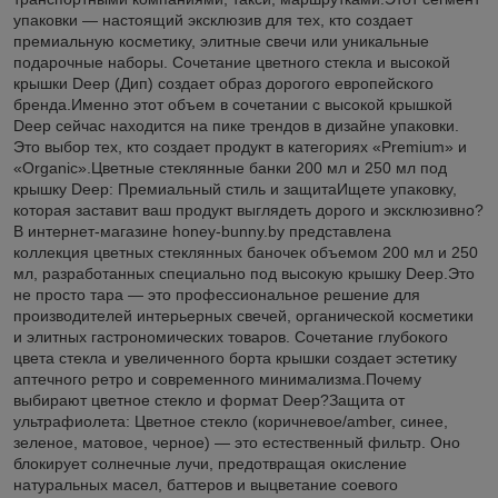
упаковки — настоящий эксклюзив для тех, кто создает
премиальную косметику, элитные свечи или уникальные
подарочные наборы. Сочетание цветного стекла и высокой
крышки Deep (Дип) создает образ дорогого европейского
бренда.Именно этот объем в сочетании с высокой крышкой
Deep сейчас находится на пике трендов в дизайне упаковки.
Это выбор тех, кто создает продукт в категориях «Premium» и
«Organic».Цветные стеклянные банки 200 мл и 250 мл под
крышку Deep: Премиальный стиль и защитаИщете упаковку,
которая заставит ваш продукт выглядеть дорого и эксклюзивно?
В интернет-магазине honey-bunny.by представлена
коллекция цветных стеклянных баночек объемом 200 мл и 250
мл, разработанных специально под высокую крышку Deep.Это
не просто тара — это профессиональное решение для
производителей интерьерных свечей, органической косметики
и элитных гастрономических товаров. Сочетание глубокого
цвета стекла и увеличенного борта крышки создает эстетику
аптечного ретро и современного минимализма.Почему
выбирают цветное стекло и формат Deep?Защита от
ультрафиолета: Цветное стекло (коричневое/amber, синее,
зеленое, матовое, черное) — это естественный фильтр. Оно
блокирует солнечные лучи, предотвращая окисление
натуральных масел, баттеров и выцветание соевого