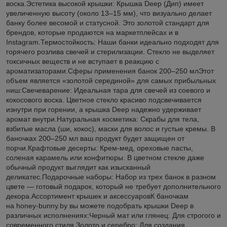
воска.Эстетика высокой крышки: Крышка Deep (Дип) имеет
увеличенную высоту (около 13–15 мм), что визуально делает
банку более весомой и статусной. Это золотой стандарт для
брендов, которые продаются на маркетплейсах и в
Instagram.Термостойкость: Наши банки идеально подходят для
горячего розлива свечей и стерилизации. Стекло не выделяет
токсичных веществ и не вступает в реакцию с
ароматизаторами.Сферы применения банок 200–250 млЭтот
объем является «золотой серединой» для самых прибыльных
ниш:Свечеварение: Идеальная тара для свечей из соевого и
кокосового воска. Цветное стекло красиво подсвечивается
изнутри при горении, а крышка Deep надежно удерживает
аромат внутри.Натуральная косметика: Скрабы для тела,
взбитые масла (ши, кокос), маски для волос и густые кремы. В
баночках 200–250 мл ваш продукт будет защищен от
порчи.Крафтовые десерты: Крем-мед, ореховые пасты,
соленая карамель или конфитюры. В цветном стекле даже
обычный продукт выглядит как изысканный
деликатес.Подарочные наборы: Набор из трех банок в разном
цвете — готовый подарок, который не требует дополнительного
декора.Ассортимент крышек и аксессуаровК баночкам
на honey-bunny.by вы можете подобрать крышки Deep в
различных исполнениях:Черный мат или глянец: Для строгого и
современного стиля.Золото и серебро: Для создания