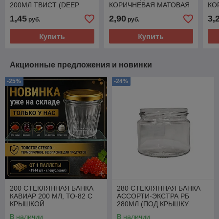
200МЛ ТВИСТ (DEEP
КОРИЧНЕВАЯ МАТОВАЯ
КО
ТО-66)
DEEP 100МЛ ТВИСТ
DE
1,45
2,90
3,
руб.
руб.
(DEEP ТО-58)
(DE
Купить
Купить
Акционные предложения и новинки
-25%
-24%
200 СТЕКЛЯННАЯ БАНКА
280 СТЕКЛЯННАЯ БАНКА
КАВИАР 200 МЛ, ТО-82 С
АССОРТИ-ЭКСТРА РБ
КРЫШКОЙ
280МЛ (ПОД КРЫШКУ
330МЛ) ТВИСТ (ТО-82)
В наличии
В наличии