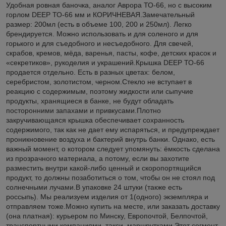
Удобная ровная баночка, аналог Аврора ТО-66, но с высоким
горлом DEEP ТО-66 мм и КОРИЧНЕВАЯ.Замечательный
размер: 200мл (есть в объеме 100, 200 и 250мл). Легко
брендируется. Можно использовать и для соленого и для
горького и для съедобного и несъедобного. Для свечей,
скрабов, кремов, мёда, варенья, пасты, кофе, детских красок и
«секретиков», рукоделия и украшений.Крышка DEEP ТО-66
продается отдельно. Есть в разных цветах: белом,
серебристом, золотистом, черном.Стекло не вступает в
реакцию с содержимым, поэтому жидкости или сыпучие
продукты, хранящиеся в банке, не будут обладать
посторонними запахами и привкусами.Плотно
закручивающаяся крышка обеспечивает сохранность
содержимого, так как не дает ему испаряться, и предупреждает
проникновение воздуха и бактерий внутрь банки. Однако, есть
важный момент, о котором следует упомянуть: ёмкость сделана
из прозрачного материала, а потому, если вы захотите
разместить внутри какой-либо ценный и скоропортящийся
продукт, то должны позаботиться о том, чтобы он не стоял под
солнечными лучами.В упаковке 24 штуки (также есть
россыпь). Мы реализуем изделия от 1(одного) экземпляра и
отправляем тоже.Можно купить на месте, или заказать доставку
(она платная): курьером по Минску, Европочтой, Белпочтой,
транспортными компаниями, такси, маршрутками.Этот сегмент