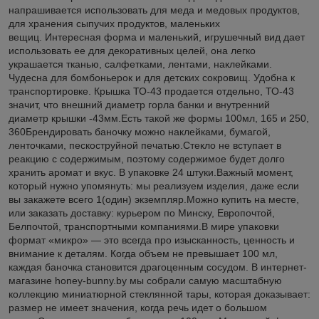
напрашивается использовать для меда и медовых продуктов,
для хранения сыпучих продуктов, маленьких
вещиц. Интересная форма и маленький, игрушечный вид дает
использовать ее для декоративных целей, она легко
украшается тканью, салфетками, лентами, наклейками.
Чудесна для бомбоньерок и для детских сокровищ. Удобна к
транспортировке. Крышка ТО-43 продается отдельно, ТО-43
значит, что внешний диаметр горла банки и внутренний
диаметр крышки -43мм.Есть такой же формы 100мл, 165 и 250,
360Брендировать баночку можно наклейками, бумагой,
ленточками, пескоструйной печатью.Стекло не вступает в
реакцию с содержимым, поэтому содержимое будет долго
хранить аромат и вкус. В упаковке 24 штуки.Важный момент,
который нужно упомянуть: мы реализуем изделия, даже если
вы закажете всего 1(один) экземпляр.Можно купить на месте,
или заказать доставку: курьером по Минску, Европочтой,
Белпочтой, транспортными компаниями.В мире упаковки
формат «микро» — это всегда про изысканность, ценность и
внимание к деталям. Когда объем не превышает 100 мл,
каждая баночка становится драгоценным сосудом. В интернет-
магазине honey-bunny.by мы собрали самую масштабную
коллекцию миниатюрной стеклянной тары, которая доказывает:
размер не имеет значения, когда речь идет о большом