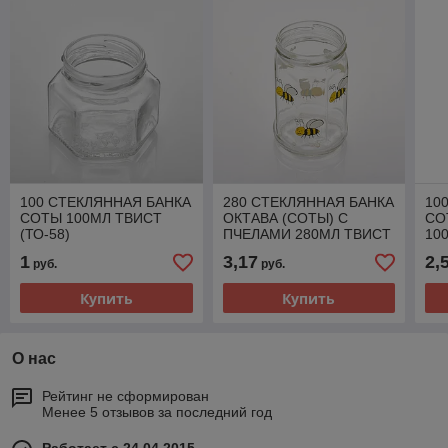
100 СТЕКЛЯННАЯ БАНКА
280 СТЕКЛЯННАЯ БАНКА
10
СОТЫ 100МЛ ТВИСТ
ОКТАВА (СОТЫ) С
СО
(ТО-58)
ПЧЕЛАМИ 280МЛ ТВИСТ
10
(ТО-66)
1
3,17
2,
руб.
руб.
Купить
Купить
О нас
Рейтинг не сформирован
Менее 5 отзывов за последний год