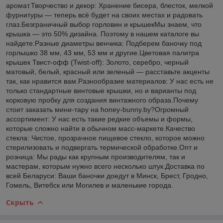
аромат.Творчество и декор: Хранение бисера, блесток, мелкой
фурнитуры — теперь всё будет на своих местах и радовать
глаз.Безграничный выбор горловин и крышекМы знаем, что
крышка — это 50% дизайна. Поэтому в нашем каталоге вы
найдете:Разные диаметры венчика: Подберем баночку под
горлышко 38 мм, 43 мм, 53 мм и другие.Цветовая палитра
крышек Твист-офф (Twist-off): Золото, серебро, черный
матовый, белый, красный или зеленый — расставьте акценты
так, как нравится вам.Разнообразие материалов: У нас есть не
только стандартные винтовые крышки, но и варианты под
корковую пробку для создания винтажного образа.Почему
стоит заказать мини-тару на honey-bunny.by?Огромный
ассортимент: У нас есть такие редкие объемы и формы,
которые сложно найти в обычном масс-маркете.Качество
стекла: Чистое, прозрачное пищевое стекло, которое можно
стерилизовать и подвергать термической обработке.Опт и
розница: Мы рады как крупным производителям, так и
мастерам, которым нужно всего несколько штук.Доставка по
всей Беларуси: Ваши баночки доедут в Минск, Брест, Гродно,
Гомель, Витебск или Могилев и маленькие города.
Скрыть