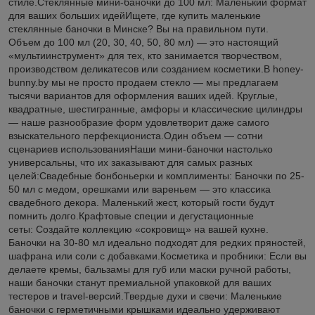
стиле.Стеклянные мини-баночки до 100 мл: Маленький формат
для ваших больших идейИщете, где купить маленькие
стеклянные баночки в Минске? Вы на правильном пути.
Объем до 100 мл (20, 30, 40, 50, 80 мл) — это настоящий
«мультиинструмент» для тех, кто занимается творчеством,
производством деликатесов или созданием косметики.В honey-
bunny.by мы не просто продаем стекло — мы предлагаем
тысячи вариантов для оформления ваших идей. Круглые,
квадратные, шестигранные, амфоры и классические цилиндры
— наше разнообразие форм удовлетворит даже самого
взыскательного перфекциониста.Один объем — сотни
сценариев использованияНаши мини-баночки настолько
универсальны, что их заказывают для самых разных
целей:Свадебные бонбоньерки и комплименты: Баночки по 25-
50 мл с медом, орешками или вареньем — это классика
свадебного декора. Маленький жест, который гости будут
помнить долго.Крафтовые специи и дегустационные
сеты: Создайте коллекцию «сокровищ» на вашей кухне.
Баночки на 30-80 мл идеально подходят для редких пряностей,
шафрана или соли с добавками.Косметика и пробники: Если вы
делаете кремы, бальзамы для губ или маски ручной работы,
наши баночки станут премиальной упаковкой для ваших
тестеров и travel-версий.Твердые духи и свечи: Маленькие
баночки с герметичными крышками идеально удерживают