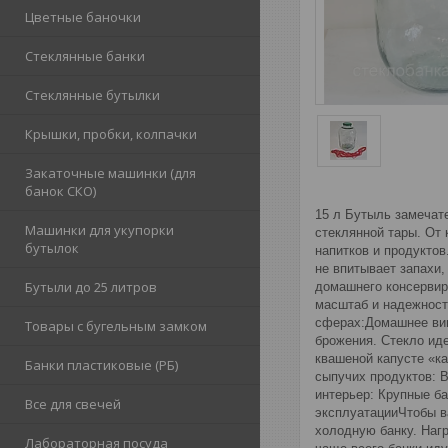
Цветные баночки
Стеклянные банки
Стеклянные бутылки
Крышки, пробки, колпачки
Закаточные машинки (для
банок СКО)
15 л Бутыль замечат
Машинки для укупорки
стеклянной тары. От 
бутылок
напитков и продуктов
не впитывает запахи,
Бутыли до 25 литров
домашнего консервир
масштаб и надежност
сферах:Домашнее вин
Товары с бугельным замком
брожения. Стекло ид
квашеной капусте «к
Банки пластиковые (РБ)
сыпучих продуктов: В
интерьер: Крупные б
Все для свечей
эксплуатацииЧтобы в
холодную банку. Наг
Лабораторная посуда