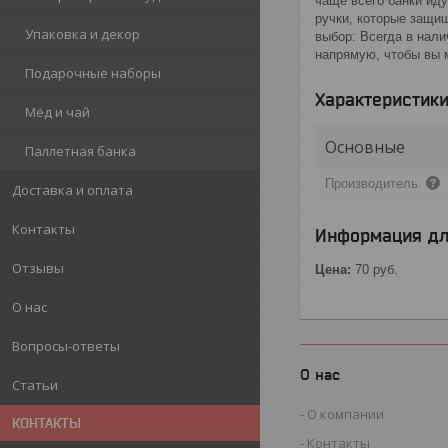
чаще всего банки ид
ручки, которые защи
Упаковка и декор
выбор: Всегда в нали
напрямую, чтобы вы 
Подарочные наборы
Характеристик
Мёд и чай
Основные
Паллетная банка
Производитель
Доставка и оплата
Контакты
Информация дл
Отзывы
Цена:
70
руб.
О нас
Вопросы-ответы
О нас
Статьи
О компании
КОНТАКТЫ
Контакты