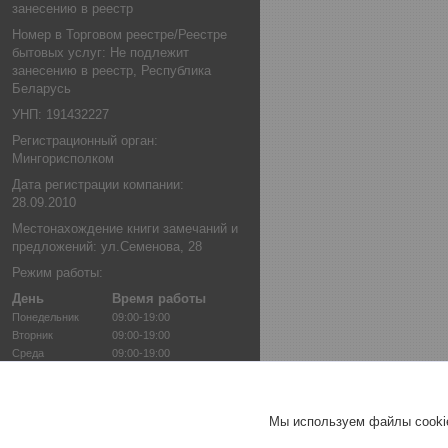
занесению в реестр
Номер в Торговом реестре/Реестре
бытовых услуг: Не подлежит
занесению в реестр, Республика
Беларусь
УНП: 191432227
Регистрационный орган:
Мингорисполком
Дата регистрации компании:
28.09.2010
Местонахождение книги замечаний и
предложений: ул.Семенова, 28
Режим работы:
День
Время работы
Понедельник
09:00-19:00
Вторник
09:00-19:00
Среда
09:00-19:00
Четверг
09:00-19:00
Пятница
09:00-19:00
Суббота
09:00-17:00
Мы используем файлы cookie
Воскресенье
10:00-14:00