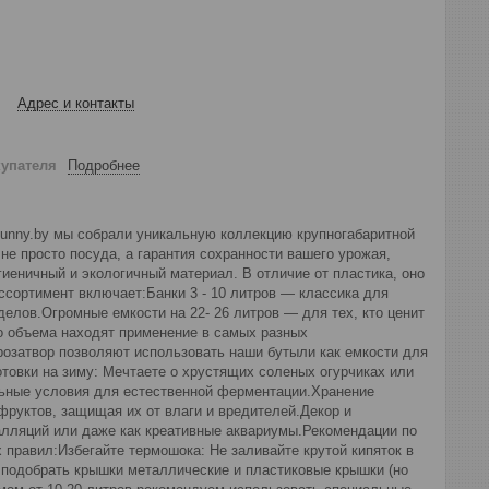
Адрес и контакты
купателя
Подробнее
bunny.by мы собрали уникальную коллекцию крупногабаритной
не просто посуда, а гарантия сохранности вашего урожая,
иеничный и экологичный материал. В отличие от пластика, оно
ссортимент включает:Банки 3 - 10 литров — классика для
елов.Огромные емкости на 22- 26 литров — для тех, кто ценит
о объема находят применение в самых разных
розатвор позволяют использовать наши бутыли как емкости для
товки на зиму: Мечтаете о хрустящих соленых огурчиках или
альные условия для естественной ферментации.Хранение
фруктов, защищая их от влаги и вредителей.Декор и
алляций или даже как креативные аквариумы.Рекомендации по
правил:Избегайте термошока: Не заливайте крутой кипяток в
 подобрать крышки металлические и пластиковые крышки (но