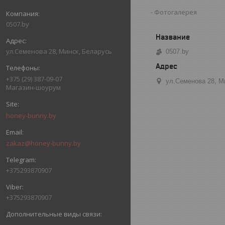
Фотогалерея
0507.by
ул.Семенова 28, Минск, Беларусь
0507.by
+375 (29) 387-09-07
ул.Семенова 28, М
Магазин-шоурум
honey-bunny.by
zakaz@honey-bunny.by
+375293870907
+375293870907