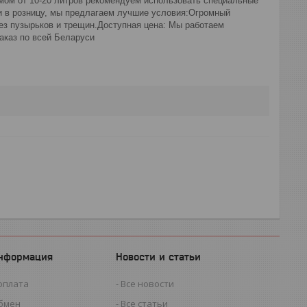
емом от 10-20 литров рекомендуем использовать специальные
ли в розницу, мы предлагаем лучшие условия:Огромный
 без пузырьков и трещин.Доступная цена: Мы работаем
аказ по всей Беларуси
информация
Новости и статьи
оплата
Все новости
обмен
Все статьи