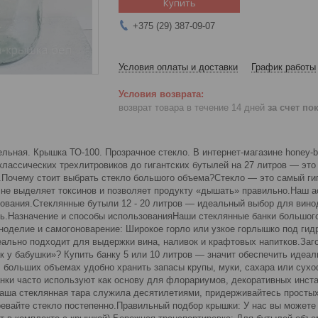
Купить
+375 (29) 387-09-07
Условия оплаты и доставки
График работы
возврат товара в течение 14 дней
за счет по
ельная. Крышка ТО-100. Прозрачное стекло. В интернет-магазине honey-
классических трехлитровиков до гигантских бутылей на 27 литров — это 
.Почему стоит выбрать стекло большого объема?Стекло — это самый гиг
 не выделяет токсинов и позволяет продукту «дышать» правильно.Наш а
ования.Стеклянные бутыли 12 - 20 литров — идеальный выбор для винод
ь.Назначение и способы использованияНаши стеклянные банки большог
оделие и самогоноварение: Широкое горло или узкое горлышко под гид
еально подходит для выдержки вина, наливок и крафтовых напитков.Заго
ак у бабушки»? Купить банку 5 или 10 литров — значит обеспечить иде
 больших объемах удобно хранить запасы крупы, муки, сахара или сухо
анки часто используют как основу для флорариумов, декоративных инст
аша стеклянная тара служила десятилетиями, придерживайтесь простых 
ревайте стекло постепенно.Правильный подбор крышки: У нас вы можете