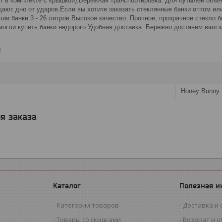
ут в комплекте с крышкой).Бережная транспортировка: Для бутылей объ
щают дно от ударов.Если вы хотите заказать стеклянные банки оптом и
чии банки 3 - 26 литров.Высокое качество: Прочное, прозрачное стекло
могли купить банки недорого.Удобная доставка: Бережно доставим ваш з
и
Honey Bunny
я заказа
Каталог
Полезная 
Категории товаров
Доставка и 
Товары со скидками
Возврат и 