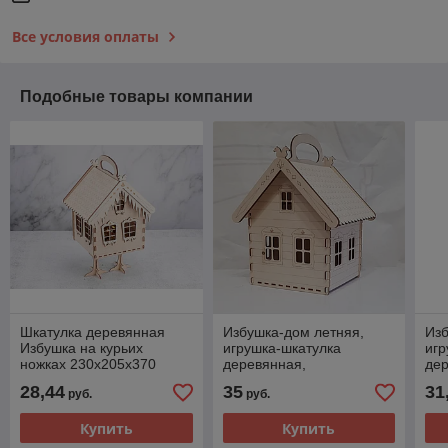
Все условия оплаты
Подобные товары компании
Шкатулка деревянная
Избушка-дом летняя,
Изб
Избушка на курьих
игрушка-шкатулка
игр
ножках 230х205х370
деревянная,
дер
230ммх205ммх260мм
23
28,44
35
31
руб.
руб.
Купить
Купить