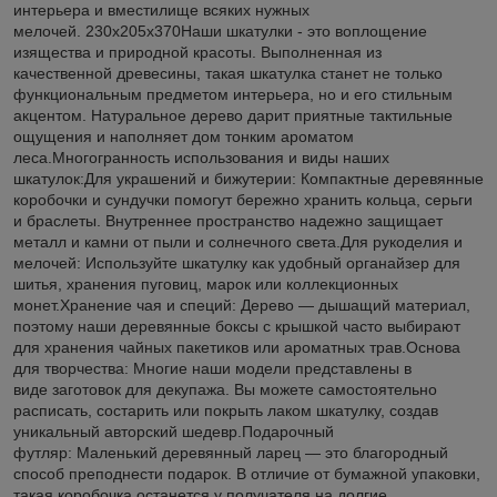
интерьера и вместилище всяких нужных
мелочей. 230х205х370Наши шкатулки - это воплощение
изящества и природной красоты. Выполненная из
качественной древесины, такая шкатулка станет не только
функциональным предметом интерьера, но и его стильным
акцентом. Натуральное дерево дарит приятные тактильные
ощущения и наполняет дом тонким ароматом
леса.Многогранность использования и виды наших
шкатулок:Для украшений и бижутерии: Компактные деревянные
коробочки и сундучки помогут бережно хранить кольца, серьги
и браслеты. Внутреннее пространство надежно защищает
металл и камни от пыли и солнечного света.Для рукоделия и
мелочей: Используйте шкатулку как удобный органайзер для
шитья, хранения пуговиц, марок или коллекционных
монет.Хранение чая и специй: Дерево — дышащий материал,
поэтому наши деревянные боксы с крышкой часто выбирают
для хранения чайных пакетиков или ароматных трав.Основа
для творчества: Многие наши модели представлены в
виде заготовок для декупажа. Вы можете самостоятельно
расписать, состарить или покрыть лаком шкатулку, создав
уникальный авторский шедевр.Подарочный
футляр: Маленький деревянный ларец — это благородный
способ преподнести подарок. В отличие от бумажной упаковки,
такая коробочка останется у получателя на долгие