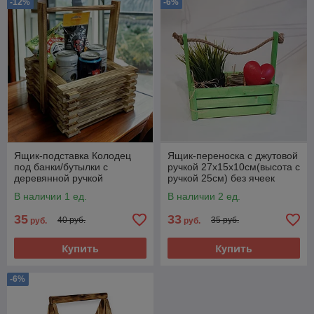
-12%
-6%
Ящик-подставка Колодец
Ящик-переноска с джутовой
под банки/бутылки с
ручкой 27х15х10см(высота с
деревянной ручкой
ручкой 25см) без ячеек
25х25х12см (высота с
В наличии 1 ед.
В наличии 2 ед.
ручкой 30см)
35
33
40 руб.
35 руб.
руб.
руб.
Купить
Купить
-6%