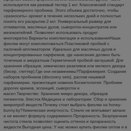
используется как разовый тестер.1 мл: Классический стандарт
парфюмерного пробника. Этого объема достаточно, чтобы
«разносить» аромат в течение нескольких дней и полностью
понять его раскрытие.2 мл: Универсальный размер для
отливантов, масляных духов, сывороток-концентратов или
мезококтейлей. Позволяет использовать продукт
многократно.Варианты комплектации и использованияНаши
фиолки могут комплектоваться:Пластиковой пробкой с
палочкой-аппликатором: Идеально для масляных духов и
концентрированных парфюмов, где нанесение должно быть
точечным и аккуратным.Герметичной пробкой-заглушкой: Для
хранения образцов, химических реактивов или мелкого декора
(бисер, глиттер).Где они незаменимы?Парфюмерия: Создание
наборов пробников (discovery sets), распив нишевой
парфюмерии, презентация новинок.Косметология: Пробники
дорогих кремов, эссенций, сывороток и
масел.Творчество: Хранение микро-декора, образцов
пигментов, блесток.Медицина и лаборатории: Сбор и хранение
микропроб веществ.Почему стоит выбрать фиолки на honey-
bunny.by?Химическая инертность: Стекло не впитывает запахи
и не меняет формулу содержимого.Прозрачность: Безупречная
чистота стекла позволяет оценить оттенок и прозрачность
жидкости.Выгодная цена: У нас можно купить фиолки оптом и в