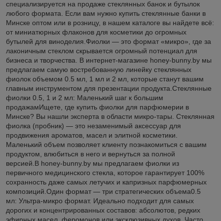
специализируется на продаже стеклянных банок и бутылок
любого формата. Если вам нужно купить стеклянные банки в
Минске оптом или в розницу, в нашем каталоге вы найдете всё:
от миниатюрных флаконов для косметики до огромных
бутылей для виноделия.Фиолки — это формат «микро», где за
лаконичным стеклом скрывается огромный потенциал для
бизнеса и творчества. В интернет-магазине honey-bunny.by мы
предлагаем самую востребованную линейку стеклянных
фиолок объемом 0.5 мл, 1 мл и 2 мл, которые станут вашим
главным инструментом для презентации продукта.Стеклянные
фиолки 0.5, 1 и 2 мл: Маленький шаг к большим
продажамИщете, где купить фиолки для парфюмерии в
Минске? Вы нашли эксперта в области микро-тары. Стеклянная
фиолка (пробник) — это незаменимый аксессуар для
продвижения ароматов, масел и элитной косметики.
Маленький объем позволяет клиенту познакомиться с вашим
продуктом, влюбиться в него и вернуться за полной
версией.В honey-bunny.by мы предлагаем фиолки из
первичного медицинского стекла, которое гарантирует 100%
сохранность даже самых летучих и капризных парфюмерных
композиций.Один формат — три стратегических объема0.5
мл: Ультра-микро формат. Идеально подходит для самых
дорогих и концентрированных составов: абсолютов, редких
эфирных масел, феромонов или эксклюзивных духов. Часто