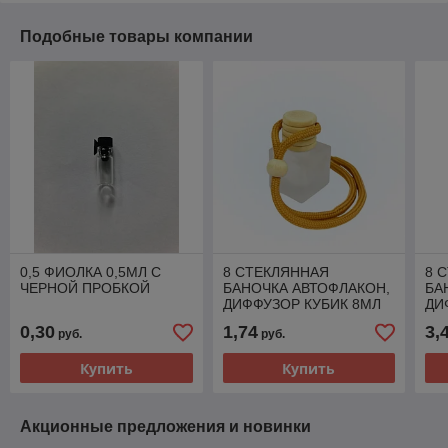
Подобные товары компании
0,5 ФИОЛКА 0,5МЛ С
8 СТЕКЛЯННАЯ
8 
ЧЕРНОЙ ПРОБКОЙ
БАНОЧКА АВТОФЛАКОН,
БА
ДИФФУЗОР КУБИК 8МЛ
ДИ
МАТОВЫЙ С ПРОБКОЙ-
ЧЕ
0,30
1,74
3,
руб.
руб.
ЗАГЛУШКОЙ И
ЗА
ДЕРЕВЯННОЙ КРЫШКОЙ
ДЕ
Купить
Купить
В
В
Акционные предложения и новинки