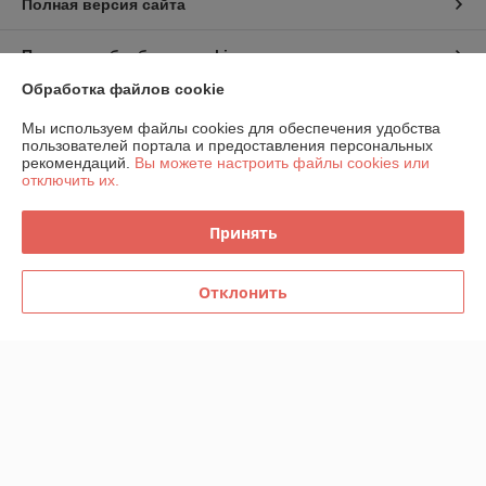
Полная версия сайта
Политика обработки cookies
Обработка файлов cookie
Сайт создан на платформе Deal.by
Мы используем файлы cookies для обеспечения удобства
пользователей портала и предоставления персональных
рекомендаций.
Вы можете настроить файлы cookies или
отключить их.
Принять
Информация для покупателя
Юридическое лицо:
Частное производственно-торговое унитарное
Отклонить
предприятие «КАРИФА»
220006, г.Минск, ул.Семенова,д.28 пом.2Н
Регистрационный номер ЕГР: 191432227
УНП: 191432227
Регистрационный орган: Мингорисполком
Дата регистрации компании: 28.09.2010