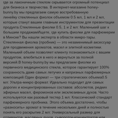
где за лаконичным стеклом скрывается огромный потенциал
для бизнеса и творчества. В интернет-магазине honey-
bunny.by мы предлагаем самую востребованную
линейку стеклянных фиолок объемом 0.5 мл, 1 мл и 2 мл,
которые станут вашим главным инструментом для презентации
продукта.Стеклянные фиолки 0.5, 1 и 2 мл: Маленький шаг к
большим продажамИщете, где купить фиолки для парфюмерии
в Минске? Вы нашли эксперта в области микро-тары.
Стеклянная фиолка (пробник) — это незаменимый аксессуар
для продвижения ароматов, масел и элитной косметики.
Маленький объем позволяет клиенту познакомиться с вашим
продуктом, влюбиться в него и вернуться за полной
версией.В honey-bunny.by мы предлагаем фиолки из
первичного медицинского стекла, которое гарантирует 100%
сохранность даже самых летучих и капризных парфюмерных
композиций.Один формат — три стратегических объема0.5
мл: Ультра-микро формат. Идеально подходит для самых
дорогих и концентрированных составов: абсолютов, редких
эфирных масел, феромонов или эксклюзивных духов. Часто
используется как разовый тестер.1 мл: Классический стандарт
парфюмерного пробника. Этого объема достаточно, чтобы
«разносить» аромат в течение нескольких дней и полностью
понять его раскрытие.2 мл: Универсальный размер для
отливантов, масляных духов, сывороток-концентратов или