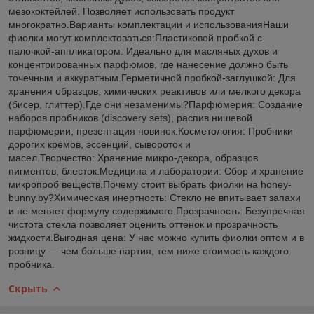
мезококтейлей. Позволяет использовать продукт
многократно.Варианты комплектации и использованияНаши
фиолки могут комплектоваться:Пластиковой пробкой с
палочкой-аппликатором: Идеально для масляных духов и
концентрированных парфюмов, где нанесение должно быть
точечным и аккуратным.Герметичной пробкой-заглушкой: Для
хранения образцов, химических реактивов или мелкого декора
(бисер, глиттер).Где они незаменимы?Парфюмерия: Создание
наборов пробников (discovery sets), распив нишевой
парфюмерии, презентация новинок.Косметология: Пробники
дорогих кремов, эссенций, сывороток и
масел.Творчество: Хранение микро-декора, образцов
пигментов, блесток.Медицина и лаборатории: Сбор и хранение
микропроб веществ.Почему стоит выбрать фиолки на honey-
bunny.by?Химическая инертность: Стекло не впитывает запахи
и не меняет формулу содержимого.Прозрачность: Безупречная
чистота стекла позволяет оценить оттенок и прозрачность
жидкости.Выгодная цена: У нас можно купить фиолки оптом и в
розницу — чем больше партия, тем ниже стоимость каждого
пробника.
Скрыть