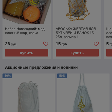
Набор Новогодний: мед,
АВОСЬКА ЖЕЛТАЯ ДЛЯ
Ша
елочный шар, свеча
БУТЫЛЕЙ И БАНОК 15-
ело
25л, размер L
по
26
15
5
руб.
руб.
р
Купить
Купить
Акционные предложения и новинки
-50%
-50%