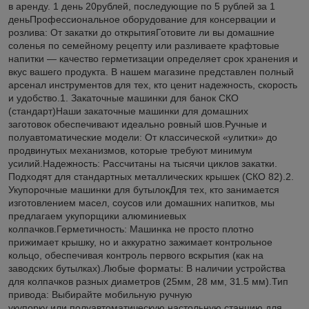
в аренду. 1 день 20рублей, последующие по 5 рублей за 1
деньПрофессиональное оборудование для консервации и
розлива: От закатки до открытияГотовите ли вы домашние
соленья по семейному рецепту или разливаете крафтовые
напитки — качество герметизации определяет срок хранения и
вкус вашего продукта. В нашем магазине представлен полный
арсенал инструментов для тех, кто ценит надежность, скорость
и удобство.1. Закаточные машинки для банок СКО
(стандарт)Наши закаточные машинки для домашних
заготовок обеспечивают идеально ровный шов.Ручные и
полуавтоматические модели: От классической «улитки» до
продвинутых механизмов, которые требуют минимум
усилий.Надежность: Рассчитаны на тысячи циклов закатки.
Подходят для стандартных металлических крышек (СКО 82).2.
Укупорочные машинки для бутылокДля тех, кто занимается
изготовлением масел, соусов или домашних напитков, мы
предлагаем укупорщики алюминиевых
колпачков.Герметичность: Машинка не просто плотно
прижимает крышку, но и аккуратно зажимает контрольное
кольцо, обеспечивая контроль первого вскрытия (как на
заводских бутылках).Любые форматы: В наличии устройства
для колпачков разных диаметров (25мм, 28 мм, 31.5 мм).Тип
привода: Выбирайте мобильную ручную
укупорку или полуавтоматическую настольную станцию для