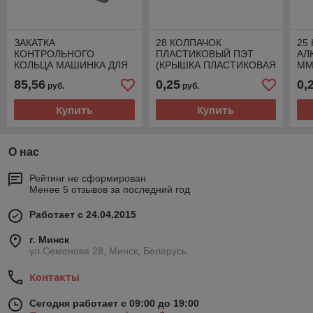
ЗАКАТКА
28 КОЛПАЧОК
25
КОНТРОЛЬНОГО
ПЛАСТИКОВЫЙ ПЭТ
АЛ
КОЛЬЦА МАШИНКА ДЛЯ
(КРЫШКА ПЛАСТИКОВАЯ
ММ
ЗАКРУТКИ
ДЛЯ БУТЫЛОК
МА
85,56
0,25
0,
руб.
руб.
АЛЮМИНИЕВОГО
ВИНТОВЫХ) 28*18ММ
БЕ
КОЛПАЧКА 31,5ММ
КОРИЧНЕВЫЙ, С
Купить
Купить
ЗАКУПОРИВАТЕЛЬ
ЗУБЧИКАМИ
КОЛПАЧКОВ С
О нас
Рейтинг не сформирован
Менее 5 отзывов за последний год
Работает с 24.04.2015
г. Минск
ул.Семенова 28, Минск, Беларусь
Контакты
Сегодня работает с 09:00 до 19:00