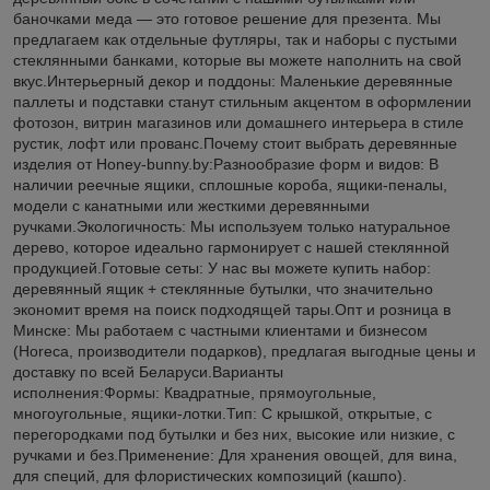
баночками меда — это готовое решение для презента. Мы
предлагаем как отдельные футляры, так и наборы с пустыми
стеклянными банками, которые вы можете наполнить на свой
вкус.Интерьерный декор и поддоны: Маленькие деревянные
паллеты и подставки станут стильным акцентом в оформлении
фотозон, витрин магазинов или домашнего интерьера в стиле
рустик, лофт или прованс.Почему стоит выбрать деревянные
изделия от Honey-bunny.by:Разнообразие форм и видов: В
наличии реечные ящики, сплошные короба, ящики-пеналы,
модели с канатными или жесткими деревянными
ручками.Экологичность: Мы используем только натуральное
дерево, которое идеально гармонирует с нашей стеклянной
продукцией.Готовые сеты: У нас вы можете купить набор:
деревянный ящик + стеклянные бутылки, что значительно
экономит время на поиск подходящей тары.Опт и розница в
Минске: Мы работаем с частными клиентами и бизнесом
(Horeca, производители подарков), предлагая выгодные цены и
доставку по всей Беларуси.Варианты
исполнения:Формы: Квадратные, прямоугольные,
многоугольные, ящики-лотки.Тип: С крышкой, открытые, с
перегородками под бутылки и без них, высокие или низкие, с
ручками и без.Применение: Для хранения овощей, для вина,
для специй, для флористических композиций (кашпо).