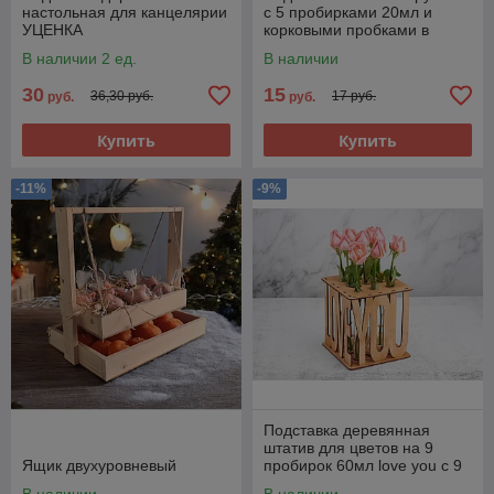
настольная для канцелярии
с 5 пробирками 20мл и
УЦЕНКА
корковыми пробками в
комплекте
В наличии 2 ед.
В наличии
30
15
36,30 руб.
17 руб.
руб.
руб.
Купить
Купить
-11%
-9%
Подставка деревянная
штатив для цветов на 9
Ящик двухуровневый
пробирок 60мл love you с 9
пробирками в комплекте