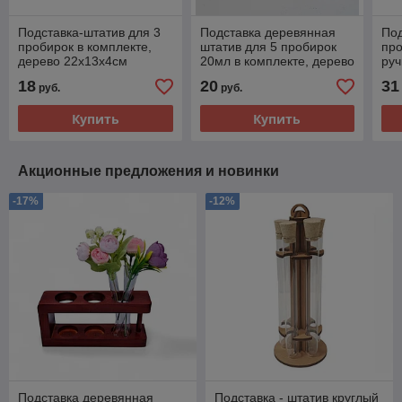
Подставка-штатив для 3
Подставка деревянная
Под
пробирок в комплекте,
штатив для 5 пробирок
про
дерево 22х13х4см
20мл в комплекте, дерево
руч
16х13х5см
30
18
20
31
руб.
руб.
Купить
Купить
Акционные предложения и новинки
-17%
-12%
Подставка деревянная
Подставка - штатив круглый