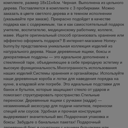
комплекте, размер 18х11х4см. Черная. Выполнена из цельного
дерева. Поставляется в комплекте с 3 пробирками. Можно
заказать в цвете светлого дерева и в темном исполнении
(указывайте при заказе). Прекрасно подойдет в качестве
подарка как с содержимым, так и как самостоятельный подарок
учителю, воспитателю, медицинскому работнику, коллеге,
маме. Ищете оригинальный способ организовать хранение или
эффектно оформить подарок? В интернет-магазине Honey-
bunny.by представлена уникальная коллекция изделий из
натурального дерева. Наши деревянные ящики, боксы и
декоративные поддоны — это идеальное дополнение к
стеклянной таре, объединяющее в себе природную эстетику и
высокую функциональность.Многогранность использования
наших изделий:Системы хранения и органайзеры: Используйте
наши деревянные короба и лотки для наведения порядка на
кухне, в кладовой или погребе. Это идеальные подставки для
банок и бутылок, которые защищают стекло от ударов и
помогают структурировать пространство.Стильные
переноски: Деревянные ящики с ручками (кадди) —
незаменимый аксессуар для подачи напитков, переноски
специй или соусов. Удобная и прочная конструкция
выдерживает значительный вес.Подарочная упаковка и
боксы: Забудьте о банальных пакетах! Подарочный
деревянный бокс в сочетании с нашими бутылками или