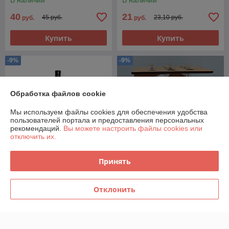
В наличии
В наличии
40
21
45 руб.
23,10 руб.
руб.
руб.
Купить
Купить
-9%
-9%
Обработка файлов cookie
Мы используем файлы cookies для обеспечения удобства
пользователей портала и предоставления персональных
рекомендаций.
Вы можете настроить файлы cookies или
отключить их.
Принять
Подставка полка для вина и
Подставка деревянная
4 бокалов деревянная
штатив для цветов на 9
Отклонить
30х20х26см с ячейками для
пробирок 20мл LOVE с
бутылки и 4х бокалов
пробирками в комплекте
В наличии
В наличии 1 ед.
41
20
45 руб.
21,90 руб.
руб.
руб.