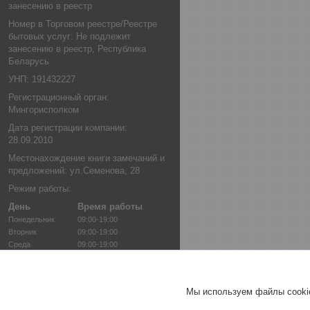
занесению в реестр
Номер в Торговом реестре/Реестре
бытовых услуг: Не подлежит
занесению в реестр, Республика
Беларусь
УНП: 191432227
Регистрационный орган:
Мингорисполком
Дата регистрации компании:
28.09.2010
Местонахождение книги замечаний и
предложений: ул.Семенова, 28
Режим работы:
День
Время работы
Понедельник
09:00-19:00
Вторник
09:00-19:00
Среда
09:00-19:00
Четверг
09:00-19:00
Пятница
09:00-19:00
Суббота
09:00-17:00
Мы используем файлы cookie
Воскресенье
10:00-14:00