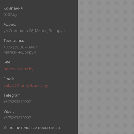
0507.by
ул.Семенова 28, Минск, Беларусь
+375 (29) 387-09-07
Магазин-шоурум
honey-bunny.by
zakaz@honey-bunny.by
+375293870907
+375293870907