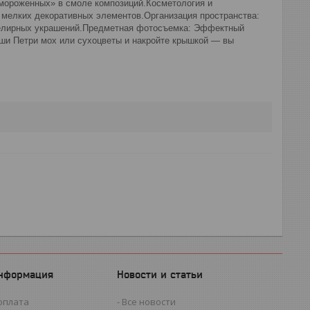
амороженных» в смоле композиций.Косметология и
 мелких декоративных элементов.Организация пространства:
ювелирных украшений.Предметная фотосъемка: Эффектный
чаши Петри мох или сухоцветы и накройте крышкой — вы
информация
Новости и статьи
оплата
Все новости