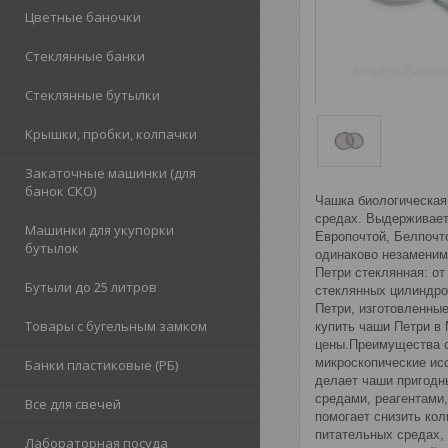
Цветные баночки
Стеклянные банки
Стеклянные бутылки
Крышки, пробки, колпачки
Закаточные машинки (для
банок СКО)
Чашка биологическая
средах. Выдерживает
Машинки для укупорки
Европочтой, Белпочт
бутылок
одинаково незаменим
Петри стеклянная: о
Бутыли до 25 литров
стеклянных цилиндро
Петри, изготовленные
Товары с бугельным замком
купить чаши Петри в
цены.Преимущества с
микроскопические ис
Банки пластиковые (РБ)
делает чаши пригодн
средами, реагентами
Все для свечей
помогает снизить ко
питательных средах,
Лабораторная посуда