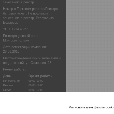
занесению в реестр
Номер в Торговом реестре/Реестре
бытовых услуг: Не подлежит
занесению в реестр, Республика
Беларусь
УНП: 191432227
Регистрационный орган:
Мингорисполком
Дата регистрации компании:
28.09.2010
Местонахождение книги замечаний и
предложений: ул.Семенова, 28
Режим работы:
День
Время работы
Понедельник
09:00-19:00
Вторник
09:00-19:00
Среда
09:00-19:00
Четверг
09:00-19:00
Пятница
09:00-19:00
Суббота
09:00-17:00
Мы используем файлы cookie
Воскресенье
10:00-14:00