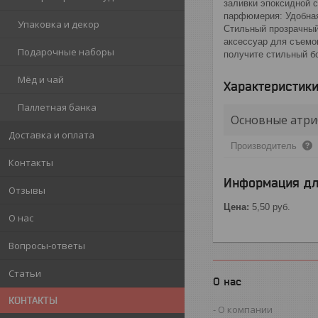
заливки эпоксидной 
парфюмерия: Удобная
Упаковка и декор
Стильный прозрачный
аксессуар для съемок
Подарочные наборы
получите стильный б
Мёд и чай
Характеристик
Паллетная банка
Основные атри
Доставка и оплата
Производитель
Контакты
Информация дл
Отзывы
Цена:
5,50
руб.
О нас
Вопросы-ответы
Статьи
О нас
КОНТАКТЫ
О компании