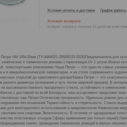
Условия оплаты и доставки
График работы
возврат товара в течение 14 дней
за счет по
 Петри ЧМ 100х20мм (ТУ-9464021-29508133-2026)Предназначена для кул
 химические и термические режимы стерилизации.От 1 штуки.Можно купит
ой, транспортными компаниями.Чаша Петри — это один из самых узнава
а и в микробиологической лаборатории, и на столе современного худож
т научных открытий до креативного декораЧашка Петри — это классическ
в разного диаметра (основания и чуть более широкой крышки). В интерн
 из высококачественного прозрачного стекла, устойчивого к химическим
 Минске с доставкой по всей Беларуси, наш ассортимент предложит вам
теклянных чаш Петри:Оптическая прозрачность: Идеально ровное дно и
следования без искажений.Термостойкость и стерильность: Стекло выде
ыми для многократного использования в микробиологии.Химическая инер
, смолами или спиртами.Экологичность: В отличие от одноразовых пласт
личество пластиковых отходов.Сферы применения (не только наука!):Ла
 проращивание семян, проведение химических реакций в малых объемах.