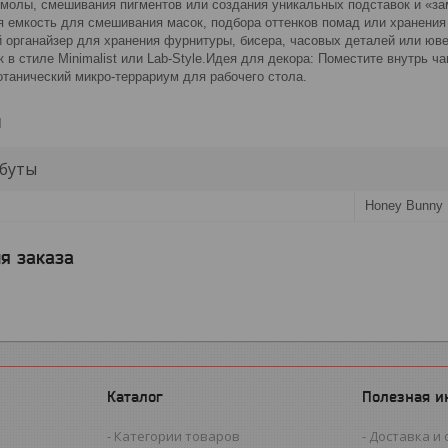
смолы, смешивания пигментов или создания уникальных подставок и «з
 емкость для смешивания масок, подбора оттенков помад или хранения
 органайзер для хранения фурнитуры, бисера, часовых деталей или 
 в стиле Minimalist или Lab-Style.Идея для декора: Поместите внутрь 
отанический микро-террариум для рабочего стола.
и
буты
Honey Bunny
я заказа
Каталог
Полезная 
Категории товаров
Доставка и 