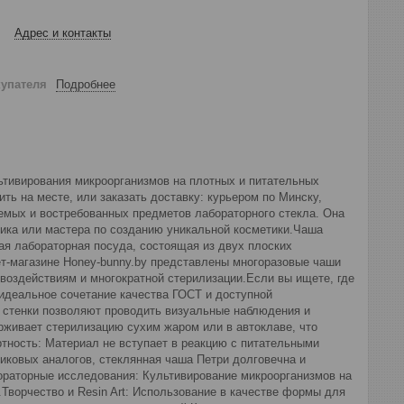
Адрес и контакты
купателя
Подробнее
ьтивирования микроорганизмов на плотных и питательных
ь на месте, или заказать доставку: курьером по Минску,
емых и востребованных предметов лабораторного стекла. Она
ника или мастера по созданию уникальной косметики.Чаша
ая лабораторная посуда, состоящая из двух плоских
ет-магазине Honey-bunny.by представлены многоразовые чаши
 воздействиям и многократной стерилизации.Если вы ищете, где
 идеальное сочетание качества ГОСТ и доступной
 стенки позволяют проводить визуальные наблюдения и
рживает стерилизацию сухим жаром или в автоклаве, что
тность: Материал не вступает в реакцию с питательными
иковых аналогов, стеклянная чаша Петри долговечна и
бораторные исследования: Культивирование микроорганизмов на
Творчество и Resin Art: Использование в качестве формы для