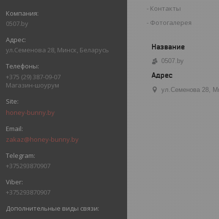
Контакты
Фотогалерея
0507.by
ул.Семенова 28, Минск, Беларусь
0507.by
+375 (29) 387-09-07
Магазин-шоурум
ул.Семенова 28, М
honey-bunny.by
zakaz@honey-bunny.by
+375293870907
+375293870907