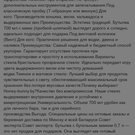
дополнительных инструментов для запечатывания.Под
классическую пробку (Т-образную или винную):Для
кого: Производители коньяка, виски, кальвадоса и
выдержанных вин.Преимущества: Эстетика традиций. Бутылка
700 мл с камю (пробкой-шляпкой) выглядит дорого и солидно,
идеально подходит для подарка.Под винтовой колпачок
(Винт):Для кого: Практичное решение для водки, джина и
наливок.Преимущества: Самый надежный и бюджетный способ
укупорки. Гарантирует отсутствие протечек при
транспортировке и простоту в использовании.Варианты
стекла:Кристально прозрачное стекло: Идеально передает игру
цвета выдержанного виски или чистоту домашней
водки.Темное и матовое стекло: Лучший выбор для продуктов,
чувствительных к свету, обеспечивающий максимальный срок
хранения без потери вкусовых качеств.Почему выбирают
Honey-bunny.by?Качество без компромиссов: Наше стекло
выдерживает внутреннее давление и устойчиво к
микротрещинам.Универсальность: Объем 700 мл удобен как
для личного бара, так и для серийного
производства.Выгода: Специальные цены на оптовые заказы и
бережная доставка по Минску и всей Беларуси.Совет
эксперта:Совет эксперта: Бутылка с бугельным замком 0,7 л —
это хит продаж для подарков. Она выглядит как готовый