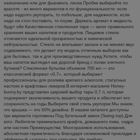
назначению или для фьюзинга, песка.Пробки выбирайте по
красоте - их много вариантов и по функциональности: если
надо надолго укупорить, то побольше, для надежности, если
надо на стол поставить, то поуже. Держать аромат и жидкость
будут обе.Качественная стеклянная тара — залог правильного
хранения ваших напитков и продуктов. Пищевое стекло
отличается идеальной прозрачностью и химической
нейтральностью. Стекло не впитывает запахи и не меняет вкус
содержимого, что делает эту модель отличным выбором как
для бытовых, так и для производственных нужд.Хотите, чтобы
ваш напиток выглядел как дорогой бренд с полки элитного
бутиков? Стеклянная бутылка объемом 700 мл — это
классический формат «0,7», который выбирают
профессионалы для розлива крепкого алкоголя, статусных
настоек и крафтовых ликеров.В интернет-магазине Honey-
bunny.by представлен широкий выбор тары 0,7 л, которая
подчеркнет эксклюзивность вашего продукта и обеспечит его
сохранность на годы.Выберите свой стиль укупорки:Мы знаем,
что крышка — это 50% дизайна. В нашем каталоге доступны
три варианта горловины:Под бугельный замок (Swing-top):Для
кого: Любители премиального крафта, домашнего пива, сидра
или настоек.Преимущества: Многоразовое использование,
абсолютная герметичность благодаря силиконовой прокладке и
эффектный «хлопок» при открытии. Не требует