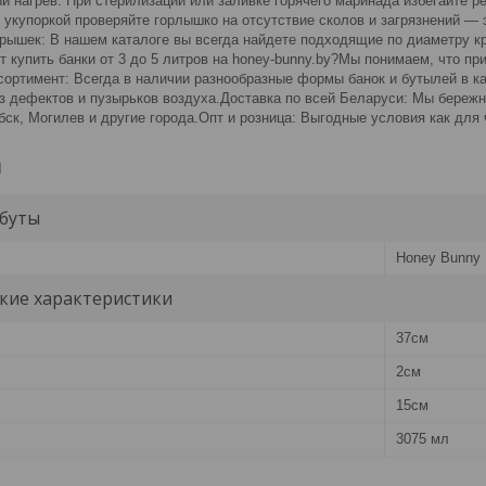
й нагрев: При стерилизации или заливке горячего маринада избегайте р
 укупоркой проверяйте горлышко на отсутствие сколов и загрязнений — э
рышек: В нашем каталоге вы всегда найдете подходящие по диаметру кр
 купить банки от 3 до 5 литров на honey-bunny.by?Мы понимаем, что пр
ортимент: Всегда в наличии разнообразные формы банок и бутылей в ка
ез дефектов и пузырьков воздуха.Доставка по всей Беларуси: Мы бережн
бск, Могилев и другие города.Опт и розница: Выгодные условия как для 
и
буты
Honey Bunny
кие характеристики
37см
2см
15см
3075 мл