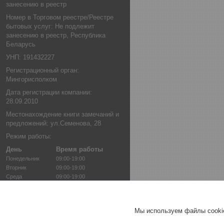
занесению в реестр
Номер в Торговом реестре/Реестре
бытовых услуг: Не подлежит
занесению в реестр, Республика
Беларусь
УНП: 191432227
Регистрационный орган:
Мингорисполком
Дата регистрации компании:
28.09.2010
Местонахождение книги замечаний и
предложений: ул.Семенова, 28
Режим работы:
День
Время работы
Понедельник
09:00-19:00
Вторник
09:00-19:00
Среда
09:00-19:00
Четверг
09:00-19:00
Пятница
09:00-19:00
Суббота
09:00-17:00
Мы используем файлы cookie
Воскресенье
10:00-14:00