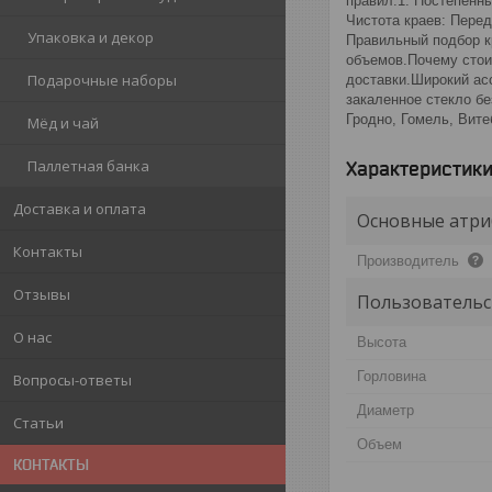
правил:1. Постепенны
Чистота краев: Перед
Упаковка и декор
Правильный подбор к
объемов.Почему стоит
Подарочные наборы
доставки.Широкий асс
закаленное стекло б
Гродно, Гомель, Вите
Мёд и чай
Паллетная банка
Характеристик
Доставка и оплата
Основные атри
Контакты
Производитель
Отзывы
Пользовательс
О нас
Высота
Горловина
Вопросы-ответы
Диаметр
Статьи
Объем
КОНТАКТЫ