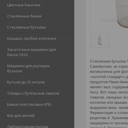
Цветные баночки
Стеклянные банки
Стеклянные бутылки
Крышки, пробки, колпачки
Закаточные машинки (для
банок СКО)
Стеклянная бутылка Ч
Машинки для укупорки
Самобытная, из хоро
бутылок
великолепна для фото
«золотой стандарт» 
Бутыли до 25 литров
продуктов.Наши банки
меняет вкус содержи
быту. Вот лишь неско
Товары с бугельным замком
томатов, овощных ас
колпачки или крышки
Банки пластиковые (РБ)
выдержки вина, налив
Ферментация и солен
Все для свечей
рецептам.4. Хранение
защищены от кухонны
Лабораторная посуда