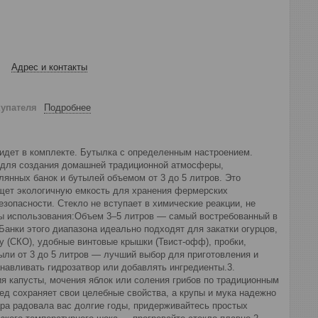
Адрес и контакты
купателя
Подробнее
 идет в комплекте. Бутылка с определенным настроением.
т для создания домашней традиционной атмосферы,
лянных банок и бутылей объемом от 3 до 5 литров. Это
ищет экологичную емкость для хранения фермерских
зопасности. Стекло не вступает в химические реакции, не
бы использования:Объем 3–5 литров — самый востребованный в
Банки этого диапазона идеально подходят для закатки огурцов,
 (СКО), удобные винтовые крышки (Твист-офф), пробки,
ыли от 3 до 5 литров — лучший выбор для приготовления и
анавливать гидрозатвор или добавлять ингредиенты.3.
я капусты, мочения яблок или соления грибов по традиционным
ед сохраняет свои целебные свойства, а крупы и мука надежно
ра радовала вас долгие годы, придерживайтесь простых