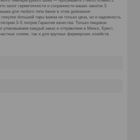
езкого температурного шока — прогревайте стекло плавно.2.
то залог герметичности и сохранности ваших закаток.3.
ышки для любого типа банок в этом диапазоне
и покупке большой тары важна не только цена, но и надежность
тегории 3–5 литров.Гарантия качества: Только пищевое
о упаковываем каждый заказ и отправляем в Минск, Брест,
частных хозяек, так и для крупных фермерских хозяйств.