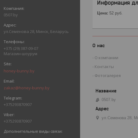
Информация дл
Цена:
52
руб.
0507.by
ул.Семенова 28, Минск, Беларусь
О нас
+375 (29) 387-09-07
Магазин-шоурум
О компании
Контакты
honey-bunny.by
Фотогалерея
zakaz@honey-bunny.by
0507.by
+375293870907
ул.Семенова 28, М
+375293870907