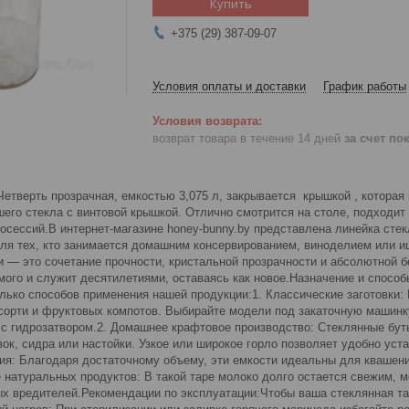
Купить
+375 (29) 387-09-07
Условия оплаты и доставки
График работы
возврат товара в течение 14 дней
за счет по
етверть прозрачная, емкостью 3,075 л, закрывается крышкой , которая
шего стекла с винтовой крышкой. Отлично смотрится на столе, подходи
сессий.В интернет-магазине honey-bunny.by представлена линейка стек
для тех, кто занимается домашним консервированием, виноделием или 
 — это сочетание прочности, кристальной прозрачности и абсолютной бе
мого и служит десятилетиями, оставаясь как новое.Назначение и спосо
лько способов применения нашей продукции:1. Классические заготовки: 
сорти и фруктовых компотов. Выбирайте модели под закаточную машинку
 с гидрозатвором.2. Домашнее крафтовое производство: Стеклянные бут
ок, сидра или настойки. Узкое или широкое горло позволяет удобно уст
ия: Благодаря достаточному объему, эти емкости идеальны для квашени
 натуральных продуктов: В такой таре молоко долго остается свежим, м
х вредителей.Рекомендации по эксплуатации:Чтобы ваша стеклянная та