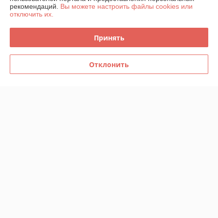
Контакты
рекомендаций.
Вы можете настроить файлы cookies или
отключить их.
Доставка и оплата
Принять
График работы
Отклонить
Полная версия сайта
Политика обработки cookies
Сайт создан на платформе Deal.by
Информация для покупателя
Юридическое лицо:
Частное производственно-торговое унитарное
предприятие «КАРИФА»
220006, г.Минск, ул.Семенова,д.28 пом.2Н