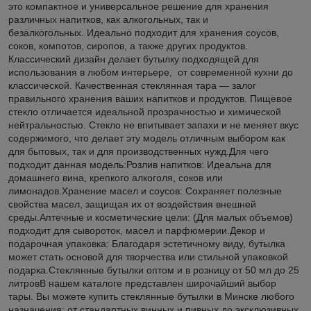
это компактное и универсальное решение для хранения
различных напитков, как алкогольных, так и
безалкогольных. Идеально подходит для хранения соусов,
соков, компотов, сиропов, а также других продуктов.
Классический дизайн делает бутылку подходящей для
использования в любом интерьере, от современной кухни до
классической. Качественная стеклянная тара — залог
правильного хранения ваших напитков и продуктов. Пищевое
стекло отличается идеальной прозрачностью и химической
нейтральностью. Стекло не впитывает запахи и не меняет вкус
содержимого, что делает эту модель отличным выбором как
для бытовых, так и для производственных нужд.Для чего
подходит данная модель:Розлив напитков: Идеальна для
домашнего вина, крепкого алкоголя, соков или
лимонадов.Хранение масел и соусов: Сохраняет полезные
свойства масел, защищая их от воздействия внешней
среды.Аптечные и косметические цели: (Для малых объемов)
подходит для сывороток, масел и парфюмерии.Декор и
подарочная упаковка: Благодаря эстетичному виду, бутылка
может стать основой для творчества или стильной упаковкой
подарка.Стеклянные бутылки оптом и в розницу от 50 мл до 25
литровВ нашем каталоге представлен широчайший выбор
тары. Вы можете купить стеклянные бутылки в Минске любого
назначения: от стандартных винных и пивных до эксклюзивных