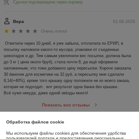
Сделка подтверждена через корзину
Вера
01.06.2025
Очень плохо
Ответили через 10 дней, я уже забыла, отплатила по ЕРИП, в 
посылку наложили какого-то мусора, упаковки от съеденных 
шоколадок и др. Тем самым увеличили вес посылки, должна была 
до 3 кг ( цена около 6руб), стала почти 8, да ещё оформили 
наложенным, что тоже добавило цену пересылки. Короче заказала 
30 баночек для косметики на 32 руб, а пересылку мне сделали 
8,14(+40%), кроме того крышку одну положили не из моего заказа, 
которая не подходит.. вот результат одна банка без крышки..

Всё хуже некуда, даже одной звёзды много!
Показать все отзывы
Обработка файлов cookie
О нас
Мы используем файлы cookies для обеспечения удобства
пользователей портала и предоставления персональных