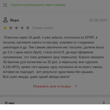
Сделка подтверждена через корзину
Вера
01.06.2025
Очень плохо
Ответили через 10 дней, я уже забыла, отплатила по ЕРИП, в 
посылку наложили какого-то мусора, упаковки от съеденных 
шоколадок и др. Тем самым увеличили вес посылки, должна была 
до 3 кг ( цена около 6руб), стала почти 8, да ещё оформили 
наложенным, что тоже добавило цену пересылки. Короче заказала 
30 баночек для косметики на 32 руб, а пересылку мне сделали 
8,14(+40%), кроме того крышку одну положили не из моего заказа, 
которая не подходит.. вот результат одна банка без крышки..

Всё хуже некуда, даже одной звёзды много!
Показать все отзывы
О нас