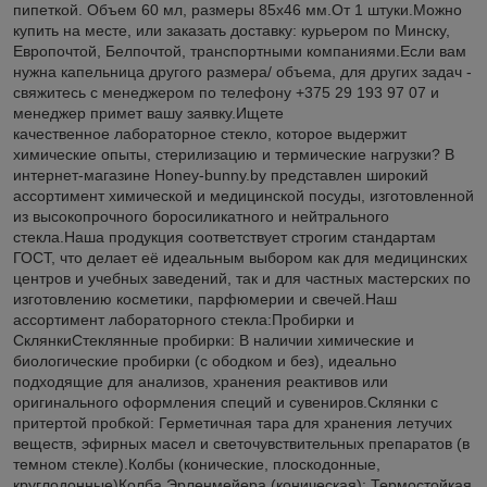
пипеткой. Объем 60 мл, размеры 85х46 мм.От 1 штуки.Можно
купить на месте, или заказать доставку: курьером по Минску,
Европочтой, Белпочтой, транспортными компаниями.Если вам
нужна капельница другого размера/ объема, для других задач -
свяжитесь с менеджером по телефону +375 29 193 97 07 и
менеджер примет вашу заявку.Ищете
качественное лабораторное стекло, которое выдержит
химические опыты, стерилизацию и термические нагрузки? В
интернет-магазине Honey-bunny.by представлен широкий
ассортимент химической и медицинской посуды, изготовленной
из высокопрочного боросиликатного и нейтрального
стекла.Наша продукция соответствует строгим стандартам
ГОСТ, что делает её идеальным выбором как для медицинских
центров и учебных заведений, так и для частных мастерских по
изготовлению косметики, парфюмерии и свечей.Наш
ассортимент лабораторного стекла:Пробирки и
СклянкиСтеклянные пробирки: В наличии химические и
биологические пробирки (с ободком и без), идеально
подходящие для анализов, хранения реактивов или
оригинального оформления специй и сувениров.Склянки с
притертой пробкой: Герметичная тара для хранения летучих
веществ, эфирных масел и светочувствительных препаратов (в
темном стекле).Колбы (конические, плоскодонные,
круглодонные)Колба Эрленмейера (коническая): Термостойкая