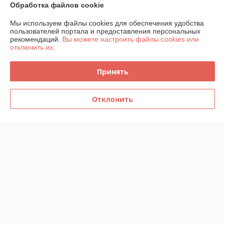
Обработка файлов cookie
Контакты
Мы используем файлы cookies для обеспечения удобства
пользователей портала и предоставления персональных
Доставка и оплата
рекомендаций.
Вы можете настроить файлы cookies или
отключить их.
График работы
Принять
Полная версия сайта
Отклонить
Политика обработки cookies
Сайт создан на платформе Deal.by
Информация для покупателя
Юридическое лицо:
Частное производственно-торговое унитарное
предприятие «КАРИФА»
220006, г.Минск, ул.Семенова,д.28 пом.2Н