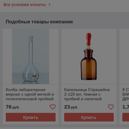
Все условия оплаты
Подобные товары компании
Колба лабораторная
Капельница Страшейна
8 
мерная с одной меткой и
2-125 мл, темная с
БА
полиэтиленовой пробкой
пробкой и пипеткой
ДИ
2а-100-2
МА
76
23
1,
руб.
руб.
ЗА
ДЕ
Купить
Купить
В