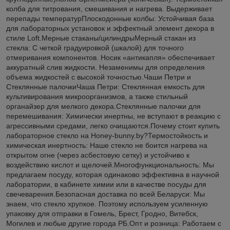
колба для титрования, смешивания и нагрева. Выдерживает
перепады температурПлоскодонные колбы: Устойчивая база
для лабораторных установок и эффектный элемент декора в
стиле Loft.Мерные стаканы/цилиндрыМерный стакан из
стекла: С четкой градуировкой (шкалой) для точного
отмеривания компонентов. Носик «антикапля» обеспечивает
аккуратный слив жидкости. Незаменимы для определения
объема жидкостей с высокой точностью.Чаши Петри и
Стеклянные палочкиЧаша Петри: Стеклянная емкость для
культивирования микроорганизмов, а также стильный
органайзер для мелкого декора.Стеклянные палочки для
перемешивания: Химически инертны, не вступают в реакцию с
агрессивными средами, легко очищаются.Почему стоит купить
лабораторное стекло на Honey-bunny.by?Термостойкость и
химическая инертность: Наше стекло не боится нагрева на
открытом огне (через асбестовую сетку) и устойчиво к
воздействию кислот и щелочей.Многофункциональность: Мы
предлагаем посуду, которая одинаково эффективна в научной
лаборатории, в кабинете химии или в качестве посуды для
свечеварения.Безопасная доставка по всей Беларуси: Мы
знаем, что стекло хрупкое. Поэтому используем усиленную
упаковку для отправки в Гомель, Брест, Гродно, Витебск,
Могилев и любые другие города РБ.Опт и розница: Работаем с