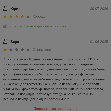
негативных факторов;
Юрий
30.07.2026
Позволяет разглядеть продукт;
Хорошо
Повышает срок годности содержимого.
Стеклобанка твист купить в Минске
Сделка подтверждена через корзину
Если вы хотите купить банки оптом, мы готовы предложить
самые разные решения для детского питания, медов,
конфитюров, кремов, мазей, паштетов, икры, а также любых
Вера
01.06.2025
других пищевых и непищевых продуктов.
Очень плохо
Стеклобанка твист с завинчивающейся крышкой не
пропускает внутрь влагу, пыль и посторонние частицы, а
Ответили через 10 дней, я уже забыла, отплатила по ЕРИП, в 
также любые запахи. Она удобна в использовании и может
посылку наложили какого-то мусора, упаковки от съеденных 
применяться многократно. Все представленные емкости
шоколадок и др. Тем самым увеличили вес посылки, должна была 
выполнены в соответствии с высокими стандартами
до 3 кг ( цена около 6руб), стала почти 8, да ещё оформили 
качества, они прочные и надежные, лишены брака.
Стеклобанка опт у нас обойдется недорого. Мы открыты для
наложенным, что тоже добавило цену пересылки. Короче заказала 
сотрудничества с частными лицами, небольшими
30 баночек для косметики на 32 руб, а пересылку мне сделали 
производствами, крупными компаниями и можем поставлять
8,14(+40%), кроме того крышку одну положили не из моего заказа, 
тару на постоянной основе.
которая не подходит.. вот результат одна банка без крышки..

Всё хуже некуда, даже одной звёзды много!
Чтобы купить банки оптом, достаточно
связаться с нашим
консультантом
и обсудить с ним условия сотрудничества.
Показать все отзывы
Если вам потребовалась банка стеклянная 100 мл, вы всегда